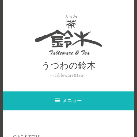
コ
ン
テ
ン
ツ
へ
ス
キ
ッ
うつわの鈴木
プ
-tableware&tea-
メニュー